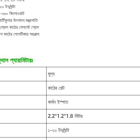
২০ টন/ঘন্টা
৫-১৬০ কিলোওয়াট
ার্টিকুলার উৎপাদন যন্ত্রপাতি
 স্কেল কাঠের পেললেট প্রেস
িয়াল কাঠের পেলেটিজার সরঞ্জাম
যাল প্যারামিটারঃ
মূল্য
কাঠের পেল্ট
কার্বন ইস্পাত
2.2*1.2*1.8 মিটার
১-২০ টন/ঘন্টা