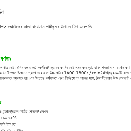
না
ল্টেজের সাথে বায়োমাস পার্টিকুলার উত্পাদন শিল্প যন্ত্রপাতি
বর্ণনাঃ
রিয়াল উড পেল্ট মেশিন হল একটি কর্পোরেট স্তরের কাঠের পেল্ট গঠন ব্যবস্থা, যা বিশেষভাবে বায়োমাস
ম কার্বন ইস্পাত উপাদান গ্রহণ করে এবং উচ্চ গতির 1400-1800r / min বৈশিষ্ট্যযুক্তএটি বায়োমা
্যাপকভাবে ব্যবহৃত হয়।এর উচ্চতর কর্মক্ষমতা এবং নির্ভরযোগ্য মানের সঙ্গে, ইন্ডাস্ট্রিয়াল উড পেললেট
ঃ
: ইন্ডাস্ট্রিয়াল কাঠের পেললেট মেশিন
িতাঃ ৯০-৯৫%
ার্বন ইস্পাত
২*১.২*১.৮ মিটার