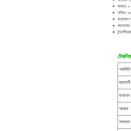
ক্ষমতাঃ ১-
শক্তিঃ ১
বায়োমাস প
কারখানার
ইন্ডাস্ট্র
টেকনিক্
পরামিতি
জ্বালানী
উপাদান
আকার
সক্ষমতা