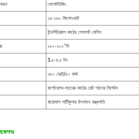
়াকরণ
পেলেটাইজিং
১৫-১৬০ কিলোওয়াট
ইন্ডাস্ট্রিয়াল কাঠের পেললেট মেশিন
রা
১৮০-২০০°সি
3.৫-৪.৫ টন
৩৮০ ভোল্ট/৫০ হার্জ
কর্পোরেশন-স্তরের কাঠের পেল্ট গঠনের সিস্টেম
বায়োমাস পার্টিকুলার উৎপাদন যন্ত্রপাতি
লিকেশনঃ