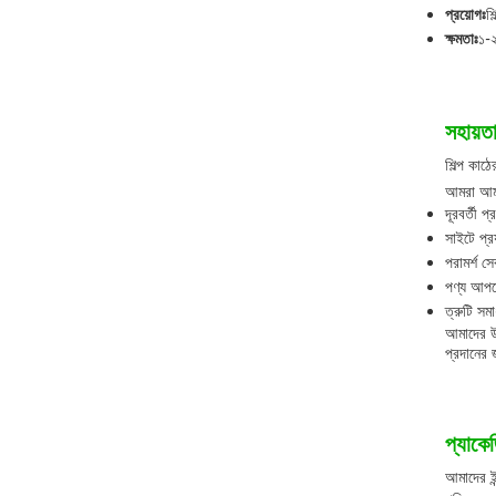
প্রয়োগঃ
শি
ক্ষমতাঃ
১-২
সহায়ত
শিল্প কাঠ
আমরা আমাদ
দূরবর্তী প
সাইটে প্রয
পরামর্শ সে
পণ্য আপগ
ত্রুটি সম
আমাদের উচ
প্রদানের
প্যাকে
আমাদের ইন