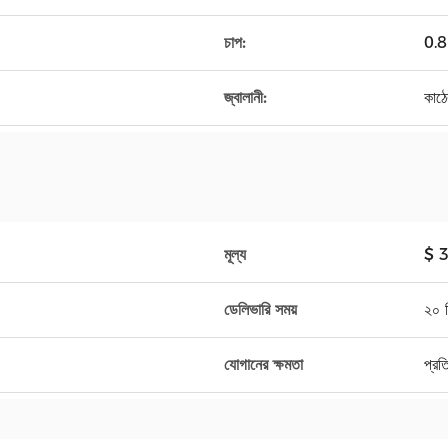
চাপ:
0.
জ্বালানী:
কাঠে
মূল্য
$ 
ডেলিভারি সময়
২০ 
যোগানের ক্ষমতা
প্র