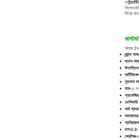
দ্য
ইন্ডাস্
কিলোওয়া
দিনের মধ্
কাস্টম
আমরা ইন্ড
ব্র্যান্ড নামঃ
মডেল নম্
উৎপত্তিস
সার্টিফিকে
ন্যূনতম অর
দাম:
৩৩ 
প্যাকেজিং
ডেলিভারি 
অর্থ প্রদা
সরবরাহের 
প্রক্রিয়া
চাপ:
0.8
ভোল্টেজঃ
৩