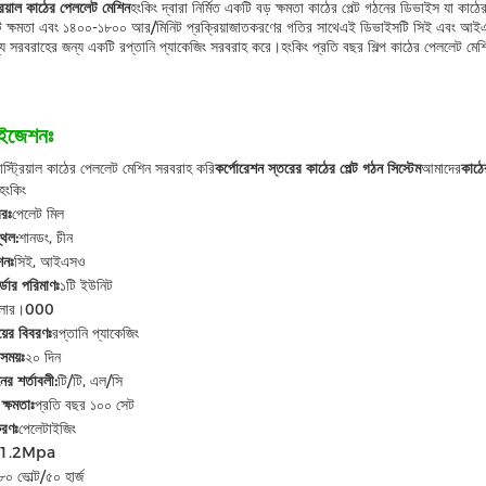
ট্রিয়াল কাঠের পেললেট মেশিন
হংকিং দ্বারা নির্মিত একটি বড় ক্ষমতা কাঠের পেল্ট গঠনের ডিভাইস যা কাঠ
ট ক্ষমতা এবং ১৪০০-১৮০০ আর/মিনিট প্রক্রিয়াজাতকরণের গতির সাথেএই ডিভাইসটি সিই এবং আইএসও
যে সরবরাহের জন্য একটি রপ্তানি প্যাকেজিং সরবরাহ করে।হংকিং প্রতি বছর শিল্প কাঠের পেললেট মে
াইজেশনঃ
াস্ট্রিয়াল কাঠের পেললেট মেশিন সরবরাহ করি
কর্পোরেশন স্তরের কাঠের পেল্ট গঠন সিস্টেম
আমাদের
কাঠের
হংকিং
বরঃ
পেলেট মিল
্থল:
শানডং, চীন
শনঃ
সিই, আইএসও
্ডার পরিমাণঃ
১টি ইউনিট
ডলার।000
য়ের বিবরণঃ
রপ্তানি প্যাকেজিং
সময়ঃ
২০ দিন
নের শর্তাবলী:
টি/টি, এল/সি
ক্ষমতাঃ
প্রতি বছর ১০০ সেট
করণঃ
পেলেটাইজিং
-1.2Mpa
৮০ ভোল্ট/৫০ হার্জ